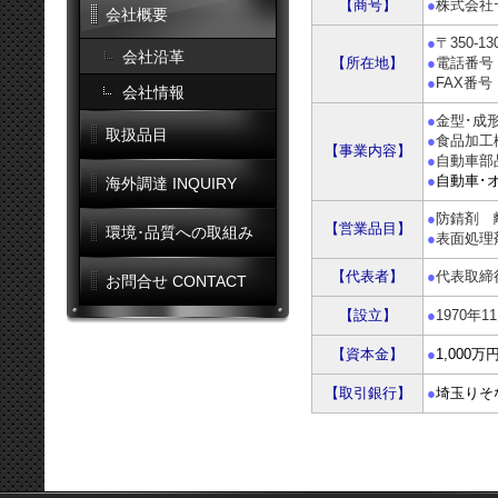
【商号】
●
株式会社
会社概要
●
〒350-1
会社沿革
【所在地】
●
電話番号 0
●
FAX番号 0
会社情報
●
金型･成
取扱品目
●
食品加工
【事業内容】
●
自動車部
●
自動車･
海外調達 INQUIRY
●
防錆剤 
【営業品目】
環境･品質への取組み
●
表面処理
【代表者】
●
代表取締
お問合せ CONTACT
【設立】
●
1970年1
【資本金】
●
1,000
【取引銀行】
●
埼玉りそ